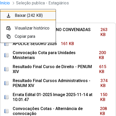
Divisão Minima - Escola Superior
Início
Seleção publica - Estagiários
Pular para o Conteúdo principal
Baixar (263 KB)
Baixar (161 KB)
Baixar (200 KB)
Baixar (615 KB)
Baixar (374 KB)
Baixar (150 KB)
Baixar (208 KB)
Baixar (1,1 MB)
Baixar (1,1 MB)
Baixar (242 KB)
Ordenar
Filtro
Visualizar histórico
Visualizar histórico
Visualizar histórico
Visualizar histórico
Visualizar histórico
Visualizar histórico
Visualizar histórico
Visualizar histórico
Visualizar histórico
Visualizar histórico
INSTITUIÇÕES DE ENSINO CONVENIADAS
263
COM MPPE
KB
Copiar para
Copiar para
Copiar para
Copiar para
Copiar para
Copiar para
Copiar para
Copiar para
Copiar para
Copiar para
APÓLICE SEGURO 2026
161 KB
Convocação Cota para Unidades
200
Ministeriais
KB
Resultado Final Curso de Direito - PENUM
615
XIV
KB
Resultado Final Cursos Administrativos -
374
PENUM XIV
KB
Errata Edital 01-2025 Image 2025-11-14 at
150
10.01.47
KB
Convocações Cotas - Alternância de
208
convocação
KB