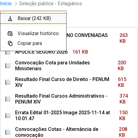
Divisão Minima - Escola Superior
Início
Seleção publica - Estagiários
Pular para o Conteúdo principal
Baixar (263 KB)
Baixar (161 KB)
Baixar (200 KB)
Baixar (615 KB)
Baixar (374 KB)
Baixar (150 KB)
Baixar (208 KB)
Baixar (1,1 MB)
Baixar (1,1 MB)
Baixar (242 KB)
Ordenar
Filtro
Visualizar histórico
Visualizar histórico
Visualizar histórico
Visualizar histórico
Visualizar histórico
Visualizar histórico
Visualizar histórico
Visualizar histórico
Visualizar histórico
Visualizar histórico
INSTITUIÇÕES DE ENSINO CONVENIADAS
263
COM MPPE
KB
Copiar para
Copiar para
Copiar para
Copiar para
Copiar para
Copiar para
Copiar para
Copiar para
Copiar para
Copiar para
APÓLICE SEGURO 2026
161 KB
Convocação Cota para Unidades
200
Ministeriais
KB
Resultado Final Curso de Direito - PENUM
615
XIV
KB
Resultado Final Cursos Administrativos -
374
PENUM XIV
KB
Errata Edital 01-2025 Image 2025-11-14 at
150
10.01.47
KB
Convocações Cotas - Alternância de
208
convocação
KB