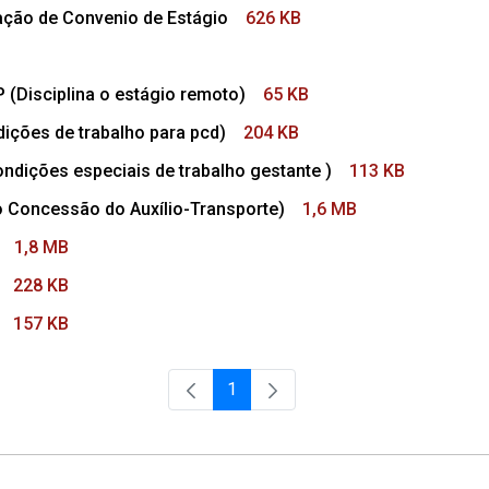
ção de Convenio de Estágio
626 KB
Disciplina o estágio remoto)
65 KB
ições de trabalho para pcd)
204 KB
ndições especiais de trabalho gestante )
113 KB
 Concessão do Auxílio-Transporte)
1,6 MB
1,8 MB
228 KB
157 KB
1
Página