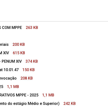
AS COM MPPE
263 KB
riais
200 KB
M XIV
615 KB
 - PENUM XIV
374 KB
at 10.01.47
150 KB
onvocação
208 KB
25
1,1 MB
RATIVOS MPPE - 2025
1,1 MB
o do estágio Médio e Superior)
242 KB