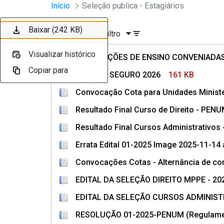
Divisão Minima - Escola Superior
Início
Seleção publica - Estagiários
Pular para o Conteúdo principal
Baixar (263 KB)
Baixar (161 KB)
Baixar (200 KB)
Baixar (615 KB)
Baixar (374 KB)
Baixar (150 KB)
Baixar (208 KB)
Baixar (1,1 MB)
Baixar (1,1 MB)
Baixar (242 KB)
Ordenar
Filtro
Visualizar histórico
Visualizar histórico
Visualizar histórico
Visualizar histórico
Visualizar histórico
Visualizar histórico
Visualizar histórico
Visualizar histórico
Visualizar histórico
Visualizar histórico
INSTITUIÇÕES DE ENSINO CONVENIAD
Copiar para
Copiar para
Copiar para
Copiar para
Copiar para
Copiar para
Copiar para
Copiar para
Copiar para
Copiar para
APÓLICE SEGURO 2026
161 KB
Convocação Cota para Unidades Ministe
Resultado Final Curso de Direito - PENU
Resultado Final Cursos Administrativos
Errata Edital 01-2025 Image 2025-11-14 
Convocações Cotas - Alternância de c
EDITAL DA SELEÇÃO DIREITO MPPE - 20
EDITAL DA SELEÇÃO CURSOS ADMINIST
RESOLUÇÃO 01-2025-PENUM (Regulament