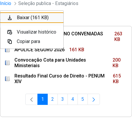
Divisão Minima - Escola Superior
Início
Seleção publica - Estagiários
Pular para o Conteúdo principal
Baixar (263 KB)
Baixar (161 KB)
Ordenar
Filtro
Visualizar histórico
Visualizar histórico
INSTITUIÇÕES DE ENSINO CONVENIADAS
263
COM MPPE
KB
Copiar para
Copiar para
APÓLICE SEGURO 2026
161 KB
Convocação Cota para Unidades
200
Ministeriais
KB
Resultado Final Curso de Direito - PENUM
615
XIV
KB
1
2
3
4
5
Página
Página
Página
Página
Página