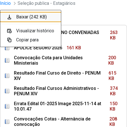
Divisão Minima - Escola Superior
Início
Seleção publica - Estagiários
Pular para o Conteúdo principal
Baixar (263 KB)
Baixar (161 KB)
Baixar (200 KB)
Baixar (615 KB)
Baixar (374 KB)
Baixar (150 KB)
Baixar (208 KB)
Baixar (1,1 MB)
Baixar (1,1 MB)
Baixar (242 KB)
Ordenar
Filtro
Visualizar histórico
Visualizar histórico
Visualizar histórico
Visualizar histórico
Visualizar histórico
Visualizar histórico
Visualizar histórico
Visualizar histórico
Visualizar histórico
Visualizar histórico
INSTITUIÇÕES DE ENSINO CONVENIADAS
263
COM MPPE
KB
Copiar para
Copiar para
Copiar para
Copiar para
Copiar para
Copiar para
Copiar para
Copiar para
Copiar para
Copiar para
APÓLICE SEGURO 2026
161 KB
Convocação Cota para Unidades
200
Ministeriais
KB
Resultado Final Curso de Direito - PENUM
615
XIV
KB
Resultado Final Cursos Administrativos -
374
PENUM XIV
KB
Errata Edital 01-2025 Image 2025-11-14 at
150
10.01.47
KB
Convocações Cotas - Alternância de
208
convocação
KB