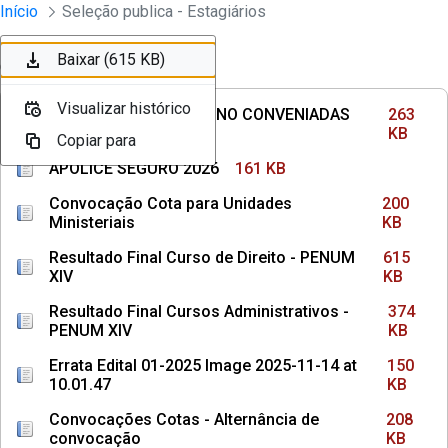
Divisão Minima - Escola Superior
Início
Seleção publica - Estagiários
Pular para o Conteúdo principal
Baixar (263 KB)
Baixar (161 KB)
Baixar (200 KB)
Baixar (615 KB)
Ordenar
Filtro
Visualizar histórico
Visualizar histórico
Visualizar histórico
Visualizar histórico
INSTITUIÇÕES DE ENSINO CONVENIADAS
263
COM MPPE
KB
Copiar para
Copiar para
Copiar para
Copiar para
APÓLICE SEGURO 2026
161 KB
Convocação Cota para Unidades
200
Ministeriais
KB
Resultado Final Curso de Direito - PENUM
615
XIV
KB
Resultado Final Cursos Administrativos -
374
PENUM XIV
KB
Errata Edital 01-2025 Image 2025-11-14 at
150
10.01.47
KB
Convocações Cotas - Alternância de
208
convocação
KB