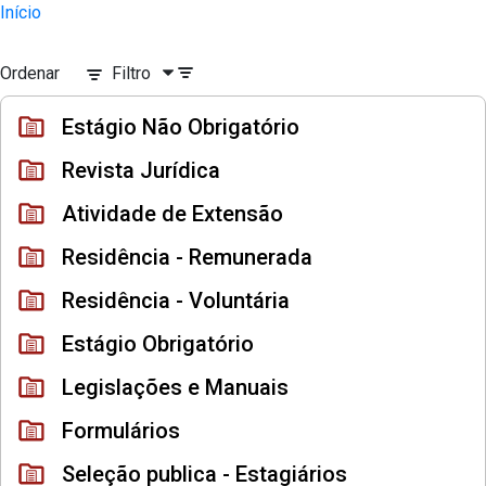
Divisão Minima - Escola Superior
Início
Pular para o Conteúdo principal
Ordenar
Filtro
Estágio Não Obrigatório
Revista Jurídica
Atividade de Extensão
Residência - Remunerada
Residência - Voluntária
Estágio Obrigatório
Legislações e Manuais
Formulários
Seleção publica - Estagiários