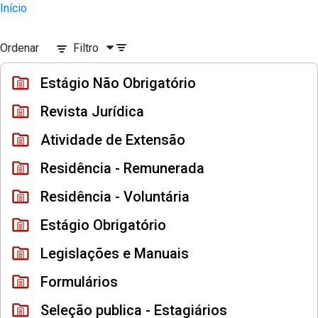
Divisão Minima - Escola Superior
Início
Pular para o Conteúdo principal
Ordenar
Filtro
Estágio Não Obrigatório
Revista Jurídica
Atividade de Extensão
Residência - Remunerada
Residência - Voluntária
Estágio Obrigatório
Legislações e Manuais
Formulários
Seleção publica - Estagiários