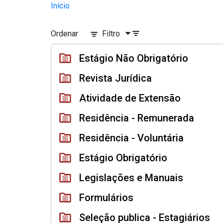
Divisão Minima - Escola Superior
Início
Pular para o Conteúdo principal
Ordenar
Filtro
Estágio Não Obrigatório
Revista Jurídica
Atividade de Extensão
Residência - Remunerada
Residência - Voluntária
Estágio Obrigatório
Legislações e Manuais
Formulários
Seleção publica - Estagiários