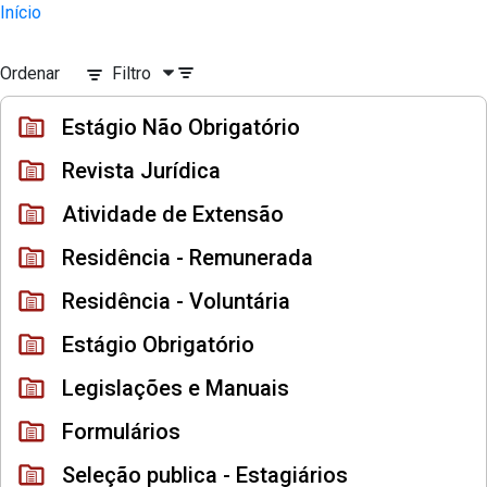
Divisão Minima - Escola Superior
Início
Pular para o Conteúdo principal
Ordenar
Filtro
Estágio Não Obrigatório
Revista Jurídica
Atividade de Extensão
Residência - Remunerada
Residência - Voluntária
Estágio Obrigatório
Legislações e Manuais
Formulários
Seleção publica - Estagiários