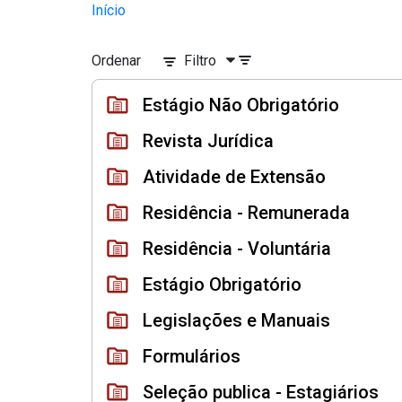
Divisão Minima - Escola Superior
Início
Pular para o Conteúdo principal
Ordenar
Filtro
Estágio Não Obrigatório
Revista Jurídica
Atividade de Extensão
Residência - Remunerada
Residência - Voluntária
Estágio Obrigatório
Legislações e Manuais
Formulários
Seleção publica - Estagiários