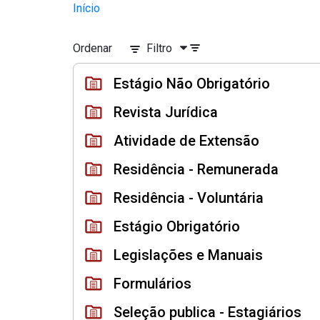
Divisão Minima - Escola Superior
Início
Pular para o Conteúdo principal
Ordenar
Filtro
Estágio Não Obrigatório
Revista Jurídica
Atividade de Extensão
Residência - Remunerada
Residência - Voluntária
Estágio Obrigatório
Legislações e Manuais
Formulários
Seleção publica - Estagiários