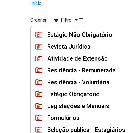
Divisão Minima - Escola Superior
Início
Pular para o Conteúdo principal
Ordenar
Filtro
Estágio Não Obrigatório
Revista Jurídica
Atividade de Extensão
Residência - Remunerada
Residência - Voluntária
Estágio Obrigatório
Legislações e Manuais
Formulários
Seleção publica - Estagiários