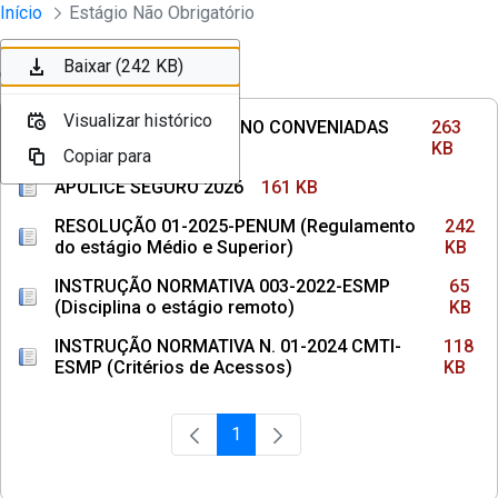
Divisão Minima - Escola Superior
Início
Estágio Não Obrigatório
Pular para o Conteúdo principal
Baixar (263 KB)
Baixar (161 KB)
Baixar (242 KB)
Ordenar
Filtro
Visualizar histórico
Visualizar histórico
Visualizar histórico
INSTITUIÇÕES DE ENSINO CONVENIADAS
263
COM MPPE
KB
Copiar para
Copiar para
Copiar para
APÓLICE SEGURO 2026
161 KB
RESOLUÇÃO 01-2025-PENUM (Regulamento
242
do estágio Médio e Superior)
KB
INSTRUÇÃO NORMATIVA 003-2022-ESMP
65
(Disciplina o estágio remoto)
KB
INSTRUÇÃO NORMATIVA N. 01-2024 CMTI-
118
ESMP (Critérios de Acessos)
KB
1
Página