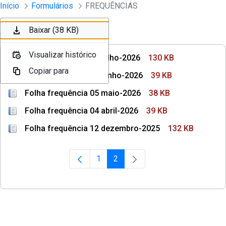
Divisão Minima - Escola Superior
Início
Formulários
FREQUÊNCIAS
Pular para o Conteúdo principal
Baixar (130 KB)
Baixar (39 KB)
Baixar (38 KB)
Ordenar
Filtro
Visualizar histórico
Visualizar histórico
Visualizar histórico
Folha frequência 07 julho-2026
130 KB
Copiar para
Copiar para
Copiar para
Folha frequência 06 junho-2026
39 KB
Folha frequência 05 maio-2026
38 KB
Folha frequência 04 abril-2026
39 KB
Folha frequência 12 dezembro-2025
132 KB
1
2
Página
Página