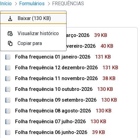
Divisão Minima - Escola Superior
Início
Formulários
FREQUÊNCIAS
Pular para o Conteúdo principal
Baixar (39 KB)
Baixar (40 KB)
Baixar (131 KB)
Baixar (131 KB)
Baixar (38 KB)
Baixar (130 KB)
Baixar (130 KB)
Ordenar
Filtro
Visualizar histórico
Visualizar histórico
Visualizar histórico
Visualizar histórico
Visualizar histórico
Visualizar histórico
Visualizar histórico
Folha frequência 03 março-2026
39 KB
Copiar para
Copiar para
Copiar para
Copiar para
Copiar para
Copiar para
Copiar para
Folha frequência 02 fevereiro-2026
40 KB
Folha frequencia 01 janeiro-2026
131 KB
Folha frequência 12 dezembro-2026
131 KB
Folha frequência 11 novembro-2026
38 KB
Folha frequência 10 outubro-2026
130 KB
Folha frequência 09 setembro-2026
130 KB
Folha frequência 08 agosto-2026
130 KB
Folha frequência 07 julho-2026
130 KB
Folha frequência 06 junho-2026
39 KB