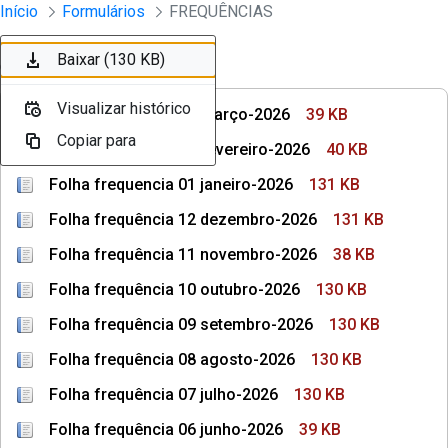
Divisão Minima - Escola Superior
Início
Formulários
FREQUÊNCIAS
Pular para o Conteúdo principal
Baixar (39 KB)
Baixar (40 KB)
Baixar (131 KB)
Baixar (131 KB)
Baixar (38 KB)
Baixar (130 KB)
Baixar (130 KB)
Ordenar
Filtro
Visualizar histórico
Visualizar histórico
Visualizar histórico
Visualizar histórico
Visualizar histórico
Visualizar histórico
Visualizar histórico
Folha frequência 03 março-2026
39 KB
Copiar para
Copiar para
Copiar para
Copiar para
Copiar para
Copiar para
Copiar para
Folha frequência 02 fevereiro-2026
40 KB
Folha frequencia 01 janeiro-2026
131 KB
Folha frequência 12 dezembro-2026
131 KB
Folha frequência 11 novembro-2026
38 KB
Folha frequência 10 outubro-2026
130 KB
Folha frequência 09 setembro-2026
130 KB
Folha frequência 08 agosto-2026
130 KB
Folha frequência 07 julho-2026
130 KB
Folha frequência 06 junho-2026
39 KB