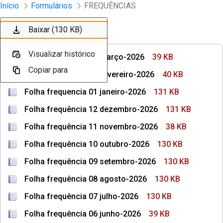
Divisão Minima - Escola Superior
Início
Formulários
FREQUÊNCIAS
Pular para o Conteúdo principal
Baixar (39 KB)
Baixar (40 KB)
Baixar (131 KB)
Baixar (131 KB)
Baixar (38 KB)
Baixar (130 KB)
Baixar (130 KB)
Ordenar
Filtro
Visualizar histórico
Visualizar histórico
Visualizar histórico
Visualizar histórico
Visualizar histórico
Visualizar histórico
Visualizar histórico
Folha frequência 03 março-2026
39 KB
Copiar para
Copiar para
Copiar para
Copiar para
Copiar para
Copiar para
Copiar para
Folha frequência 02 fevereiro-2026
40 KB
Folha frequencia 01 janeiro-2026
131 KB
Folha frequência 12 dezembro-2026
131 KB
Folha frequência 11 novembro-2026
38 KB
Folha frequência 10 outubro-2026
130 KB
Folha frequência 09 setembro-2026
130 KB
Folha frequência 08 agosto-2026
130 KB
Folha frequência 07 julho-2026
130 KB
Folha frequência 06 junho-2026
39 KB