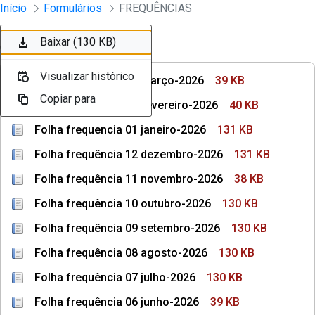
Divisão Minima - Escola Superior
Início
Formulários
FREQUÊNCIAS
Pular para o Conteúdo principal
Baixar (39 KB)
Baixar (40 KB)
Baixar (131 KB)
Baixar (131 KB)
Baixar (38 KB)
Baixar (130 KB)
Baixar (130 KB)
Ordenar
Filtro
Visualizar histórico
Visualizar histórico
Visualizar histórico
Visualizar histórico
Visualizar histórico
Visualizar histórico
Visualizar histórico
Folha frequência 03 março-2026
39 KB
Copiar para
Copiar para
Copiar para
Copiar para
Copiar para
Copiar para
Copiar para
Folha frequência 02 fevereiro-2026
40 KB
Folha frequencia 01 janeiro-2026
131 KB
Folha frequência 12 dezembro-2026
131 KB
Folha frequência 11 novembro-2026
38 KB
Folha frequência 10 outubro-2026
130 KB
Folha frequência 09 setembro-2026
130 KB
Folha frequência 08 agosto-2026
130 KB
Folha frequência 07 julho-2026
130 KB
Folha frequência 06 junho-2026
39 KB