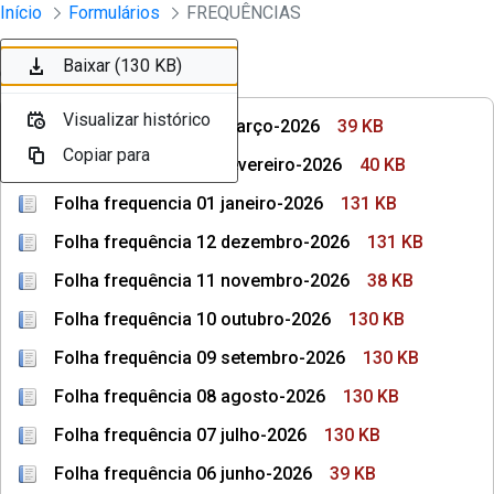
Divisão Minima - Escola Superior
Início
Formulários
FREQUÊNCIAS
Pular para o Conteúdo principal
Baixar (39 KB)
Baixar (40 KB)
Baixar (131 KB)
Baixar (131 KB)
Baixar (38 KB)
Baixar (130 KB)
Baixar (130 KB)
Ordenar
Filtro
Visualizar histórico
Visualizar histórico
Visualizar histórico
Visualizar histórico
Visualizar histórico
Visualizar histórico
Visualizar histórico
Folha frequência 03 março-2026
39 KB
Copiar para
Copiar para
Copiar para
Copiar para
Copiar para
Copiar para
Copiar para
Folha frequência 02 fevereiro-2026
40 KB
Folha frequencia 01 janeiro-2026
131 KB
Folha frequência 12 dezembro-2026
131 KB
Folha frequência 11 novembro-2026
38 KB
Folha frequência 10 outubro-2026
130 KB
Folha frequência 09 setembro-2026
130 KB
Folha frequência 08 agosto-2026
130 KB
Folha frequência 07 julho-2026
130 KB
Folha frequência 06 junho-2026
39 KB