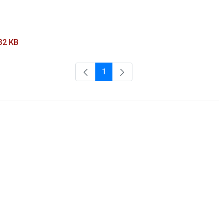
32 KB
1
Página