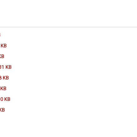
B
 KB
KB
31 KB
8 KB
 KB
0 KB
KB