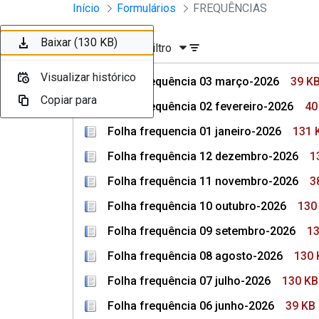
Divisão Minima - Escola Superior
Início
Formulários
FREQUÊNCIAS
Pular para o Conteúdo principal
Baixar (39 KB)
Baixar (40 KB)
Baixar (131 KB)
Baixar (131 KB)
Baixar (38 KB)
Baixar (130 KB)
Baixar (130 KB)
Ordenar
Filtro
Visualizar histórico
Visualizar histórico
Visualizar histórico
Visualizar histórico
Visualizar histórico
Visualizar histórico
Visualizar histórico
Folha frequência 03 março-2026
39 K
Copiar para
Copiar para
Copiar para
Copiar para
Copiar para
Copiar para
Copiar para
Folha frequência 02 fevereiro-2026
40
Folha frequencia 01 janeiro-2026
131 
Folha frequência 12 dezembro-2026
1
Folha frequência 11 novembro-2026
3
Folha frequência 10 outubro-2026
130
Folha frequência 09 setembro-2026
13
Folha frequência 08 agosto-2026
130 
Folha frequência 07 julho-2026
130 KB
Folha frequência 06 junho-2026
39 KB