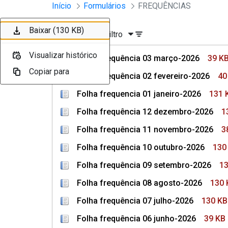
Divisão Minima - Escola Superior
Início
Formulários
FREQUÊNCIAS
Pular para o Conteúdo principal
Baixar (39 KB)
Baixar (40 KB)
Baixar (131 KB)
Baixar (131 KB)
Baixar (38 KB)
Baixar (130 KB)
Baixar (130 KB)
Ordenar
Filtro
Visualizar histórico
Visualizar histórico
Visualizar histórico
Visualizar histórico
Visualizar histórico
Visualizar histórico
Visualizar histórico
Folha frequência 03 março-2026
39 K
Copiar para
Copiar para
Copiar para
Copiar para
Copiar para
Copiar para
Copiar para
Folha frequência 02 fevereiro-2026
40
Folha frequencia 01 janeiro-2026
131 
Folha frequência 12 dezembro-2026
1
Folha frequência 11 novembro-2026
3
Folha frequência 10 outubro-2026
130
Folha frequência 09 setembro-2026
13
Folha frequência 08 agosto-2026
130 
Folha frequência 07 julho-2026
130 KB
Folha frequência 06 junho-2026
39 KB