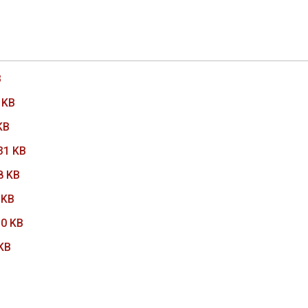
B
 KB
KB
31 KB
8 KB
 KB
0 KB
KB