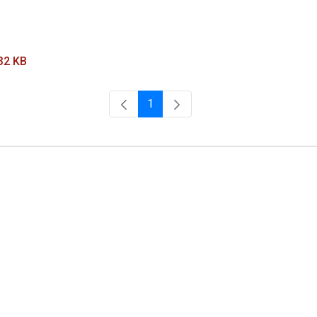
32 KB
1
Página