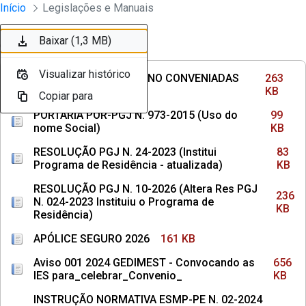
Divisão Minima - Escola Superior
Início
Legislações e Manuais
Pular para o Conteúdo principal
Baixar (263 KB)
Baixar (99 KB)
Baixar (83 KB)
Baixar (236 KB)
Baixar (161 KB)
Baixar (656 KB)
Baixar (158 KB)
Baixar (145 KB)
Baixar (242 KB)
Baixar (1,3 MB)
Ordenar
Filtro
Visualizar histórico
Visualizar histórico
Visualizar histórico
Visualizar histórico
Visualizar histórico
Visualizar histórico
Visualizar histórico
Visualizar histórico
Visualizar histórico
Visualizar histórico
INSTITUIÇÕES DE ENSINO CONVENIADAS
263
COM MPPE
KB
Copiar para
Copiar para
Copiar para
Copiar para
Copiar para
Copiar para
Copiar para
Copiar para
Copiar para
Copiar para
PORTARIA POR-PGJ N. 973-2015 (Uso do
99
nome Social)
KB
RESOLUÇÃO PGJ N. 24-2023 (Institui
83
Programa de Residência - atualizada)
KB
RESOLUÇÃO PGJ N. 10-2026 (Altera Res PGJ
236
N. 024-2023 Instituiu o Programa de
KB
Residência)
APÓLICE SEGURO 2026
161 KB
Aviso 001 2024 GEDIMEST - Convocando as
656
IES para_celebrar_Convenio_
KB
INSTRUÇÃO NORMATIVA ESMP-PE N. 02-2024