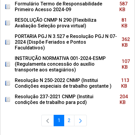
Formulário Termo de Responsabilidade
587
Primeiro Acesso 2024-09
KB
RESOLUÇÃO CNMP N 290 (Flexibiliza
81
Avaliação Seleção prova virtual)
KB
PORTARIA PGJ N 3.527 e Resolução PGJ N 07-
362
2024 (Dispõe Feriados e Pontos
KB
Faculdativos)
INSTRUÇÃO NORMATIVA 001-2024-ESMP
107
(Regulamenta concessão do auxílio
KB
transporte aos estagiários)
Resolução N 250-2022 CNMP (Institui
113
Condições especiais de trabalho gestante )
KB
Resolução 237-2021 CNMP (Institui
204
condições de trabalho para pcd)
KB
1
2
Página
Página