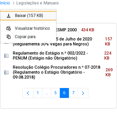
Divisão Minima - Escola Superior
Início
Legislações e Manuais
Pular para o Conteúdo principal
Baixar (434 KB)
Baixar (157 KB)
Ordenar
Filtro
Visualizar histórico
Visualizar histórico
Regimento Interno da ESMP 2000
434 KB
Copiar para
Copiar para
Resolução nº 217 de 15 de Julho de 2020
157
(Regulamenta 30% Vagas para Negros)
KB
Regulamento do Estágio n.º 002/2022 -
224
PENUM (Estágio não Obrigatório)
KB
Resolução Colégio Procuradores n.º 07-2018
269
(Regulamento o Estágio Obrigatório -
KB
09.08.2018)
1
...
5
6
7
Página
Páginas intermediárias Usar ABA para 
Página
Página
Página