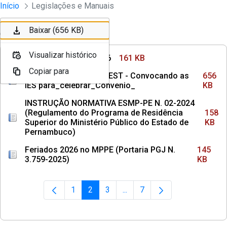
Divisão Minima - Escola Superior
Início
Legislações e Manuais
Pular para o Conteúdo principal
Baixar (161 KB)
Baixar (656 KB)
Ordenar
Filtro
Visualizar histórico
Visualizar histórico
APÓLICE SEGURO 2026
161 KB
Copiar para
Copiar para
Aviso 001 2024 GEDIMEST - Convocando as
656
IES para_celebrar_Convenio_
KB
INSTRUÇÃO NORMATIVA ESMP-PE N. 02-2024
(Regulamento do Programa de Residência
158
Superior do Ministério Público do Estado de
KB
Pernambuco)
Feriados 2026 no MPPE (Portaria PGJ N.
145
3.759-2025)
KB
1
2
3
...
7
Página
Página
Página
Páginas intermediárias Usar 
Página