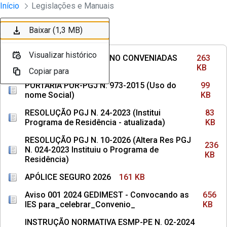
Divisão Minima - Escola Superior
Início
Legislações e Manuais
Pular para o Conteúdo principal
Baixar (263 KB)
Baixar (99 KB)
Baixar (83 KB)
Baixar (236 KB)
Baixar (161 KB)
Baixar (656 KB)
Baixar (158 KB)
Baixar (145 KB)
Baixar (242 KB)
Baixar (1,3 MB)
Ordenar
Filtro
Visualizar histórico
Visualizar histórico
Visualizar histórico
Visualizar histórico
Visualizar histórico
Visualizar histórico
Visualizar histórico
Visualizar histórico
Visualizar histórico
Visualizar histórico
INSTITUIÇÕES DE ENSINO CONVENIADAS
263
COM MPPE
KB
Copiar para
Copiar para
Copiar para
Copiar para
Copiar para
Copiar para
Copiar para
Copiar para
Copiar para
Copiar para
PORTARIA POR-PGJ N. 973-2015 (Uso do
99
nome Social)
KB
RESOLUÇÃO PGJ N. 24-2023 (Institui
83
Programa de Residência - atualizada)
KB
RESOLUÇÃO PGJ N. 10-2026 (Altera Res PGJ
236
N. 024-2023 Instituiu o Programa de
KB
Residência)
APÓLICE SEGURO 2026
161 KB
Aviso 001 2024 GEDIMEST - Convocando as
656
IES para_celebrar_Convenio_
KB
INSTRUÇÃO NORMATIVA ESMP-PE N. 02-2024