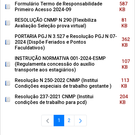
Formulário Termo de Responsabilidade
587
Primeiro Acesso 2024-09
KB
RESOLUÇÃO CNMP N 290 (Flexibiliza
81
Avaliação Seleção prova virtual)
KB
PORTARIA PGJ N 3.527 e Resolução PGJ N 07-
362
2024 (Dispõe Feriados e Pontos
KB
Faculdativos)
INSTRUÇÃO NORMATIVA 001-2024-ESMP
107
(Regulamenta concessão do auxílio
KB
transporte aos estagiários)
Resolução N 250-2022 CNMP (Institui
113
Condições especiais de trabalho gestante )
KB
Resolução 237-2021 CNMP (Institui
204
condições de trabalho para pcd)
KB
1
2
Página
Página