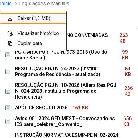
Divisão Minima - Escola Superior
Início
Legislações e Manuais
Pular para o Conteúdo principal
Baixar (263 KB)
Baixar (99 KB)
Baixar (83 KB)
Baixar (236 KB)
Baixar (161 KB)
Baixar (656 KB)
Baixar (158 KB)
Baixar (145 KB)
Baixar (242 KB)
Baixar (1,3 MB)
Ordenar
Filtro
Visualizar histórico
Visualizar histórico
Visualizar histórico
Visualizar histórico
Visualizar histórico
Visualizar histórico
Visualizar histórico
Visualizar histórico
Visualizar histórico
Visualizar histórico
INSTITUIÇÕES DE ENSINO CONVENIADAS
263
COM MPPE
KB
Copiar para
Copiar para
Copiar para
Copiar para
Copiar para
Copiar para
Copiar para
Copiar para
Copiar para
Copiar para
PORTARIA POR-PGJ N. 973-2015 (Uso do
99
nome Social)
KB
RESOLUÇÃO PGJ N. 24-2023 (Institui
83
Programa de Residência - atualizada)
KB
RESOLUÇÃO PGJ N. 10-2026 (Altera Res PGJ
236
N. 024-2023 Instituiu o Programa de
KB
Residência)
APÓLICE SEGURO 2026
161 KB
Aviso 001 2024 GEDIMEST - Convocando as
656
IES para_celebrar_Convenio_
KB
INSTRUÇÃO NORMATIVA ESMP-PE N. 02-2024