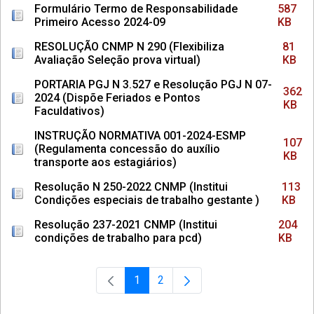
Formulário Termo de Responsabilidade
587
Primeiro Acesso 2024-09
KB
RESOLUÇÃO CNMP N 290 (Flexibiliza
81
Avaliação Seleção prova virtual)
KB
PORTARIA PGJ N 3.527 e Resolução PGJ N 07-
362
2024 (Dispõe Feriados e Pontos
KB
Faculdativos)
INSTRUÇÃO NORMATIVA 001-2024-ESMP
107
(Regulamenta concessão do auxílio
KB
transporte aos estagiários)
Resolução N 250-2022 CNMP (Institui
113
Condições especiais de trabalho gestante )
KB
Resolução 237-2021 CNMP (Institui
204
condições de trabalho para pcd)
KB
1
2
Página
Página