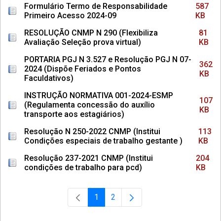
Formulário Termo de Responsabilidade
587
Primeiro Acesso 2024-09
KB
RESOLUÇÃO CNMP N 290 (Flexibiliza
81
Avaliação Seleção prova virtual)
KB
PORTARIA PGJ N 3.527 e Resolução PGJ N 07-
362
2024 (Dispõe Feriados e Pontos
KB
Faculdativos)
INSTRUÇÃO NORMATIVA 001-2024-ESMP
107
(Regulamenta concessão do auxílio
KB
transporte aos estagiários)
Resolução N 250-2022 CNMP (Institui
113
Condições especiais de trabalho gestante )
KB
Resolução 237-2021 CNMP (Institui
204
condições de trabalho para pcd)
KB
1
2
Página
Página