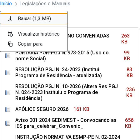
Divisão Minima - Escola Superior
Início
Legislações e Manuais
Pular para o Conteúdo principal
Baixar (263 KB)
Baixar (99 KB)
Baixar (83 KB)
Baixar (236 KB)
Baixar (161 KB)
Baixar (656 KB)
Baixar (158 KB)
Baixar (145 KB)
Baixar (242 KB)
Baixar (1,3 MB)
Ordenar
Filtro
Visualizar histórico
Visualizar histórico
Visualizar histórico
Visualizar histórico
Visualizar histórico
Visualizar histórico
Visualizar histórico
Visualizar histórico
Visualizar histórico
Visualizar histórico
INSTITUIÇÕES DE ENSINO CONVENIADAS
263
COM MPPE
KB
Copiar para
Copiar para
Copiar para
Copiar para
Copiar para
Copiar para
Copiar para
Copiar para
Copiar para
Copiar para
PORTARIA POR-PGJ N. 973-2015 (Uso do
99
nome Social)
KB
RESOLUÇÃO PGJ N. 24-2023 (Institui
83
Programa de Residência - atualizada)
KB
RESOLUÇÃO PGJ N. 10-2026 (Altera Res PGJ
236
N. 024-2023 Instituiu o Programa de
KB
Residência)
APÓLICE SEGURO 2026
161 KB
Aviso 001 2024 GEDIMEST - Convocando as
656
IES para_celebrar_Convenio_
KB
INSTRUÇÃO NORMATIVA ESMP-PE N. 02-2024