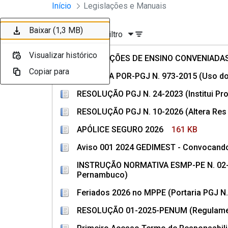
Divisão Minima - Escola Superior
Início
Legislações e Manuais
Pular para o Conteúdo principal
Baixar (263 KB)
Baixar (99 KB)
Baixar (83 KB)
Baixar (236 KB)
Baixar (161 KB)
Baixar (656 KB)
Baixar (158 KB)
Baixar (145 KB)
Baixar (242 KB)
Baixar (1,3 MB)
Ordenar
Filtro
Visualizar histórico
Visualizar histórico
Visualizar histórico
Visualizar histórico
Visualizar histórico
Visualizar histórico
Visualizar histórico
Visualizar histórico
Visualizar histórico
Visualizar histórico
INSTITUIÇÕES DE ENSINO CONVENIAD
Copiar para
Copiar para
Copiar para
Copiar para
Copiar para
Copiar para
Copiar para
Copiar para
Copiar para
Copiar para
PORTARIA POR-PGJ N. 973-2015 (Uso do
RESOLUÇÃO PGJ N. 24-2023 (Institui Pro
RESOLUÇÃO PGJ N. 10-2026 (Altera Res P
APÓLICE SEGURO 2026
161 KB
Aviso 001 2024 GEDIMEST - Convocando
INSTRUÇÃO NORMATIVA ESMP-PE N. 02-20
Pernambuco)
Feriados 2026 no MPPE (Portaria PGJ N.
RESOLUÇÃO 01-2025-PENUM (Regulament