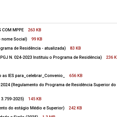
AS COM MPPE
263 KB
 nome Social)
99 KB
grama de Residência - atualizada)
83 KB
GJ N. 024-2023 Instituiu o Programa de Residência)
236 
 as IES para_celebrar_Convenio_
656 KB
24 (Regulamento do Programa de Residência Superior do Mi
 3.759-2025)
145 KB
o do estágio Médio e Superior)
242 KB