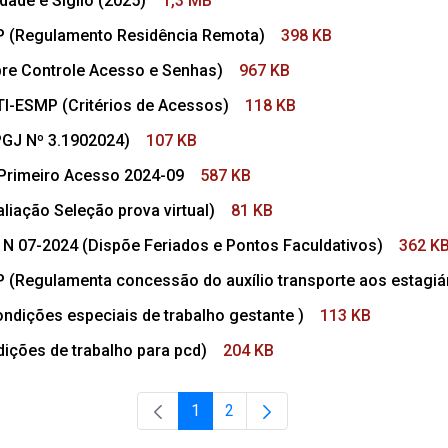
ade e Sigilo (2025)
1,3 MB
(Regulamento Residência Remota)
398 KB
re Controle Acesso e Senhas)
967 KB
-ESMP (Critérios de Acessos)
118 KB
PGJ Nº 3.1902024)
107 KB
Primeiro Acesso 2024-09
587 KB
iação Seleção prova virtual)
81 KB
N 07-2024 (Dispõe Feriados e Pontos Faculdativos)
362 K
egulamenta concessão do auxílio transporte aos estagiá
ndições especiais de trabalho gestante )
113 KB
ições de trabalho para pcd)
204 KB
1
2
Página
Página