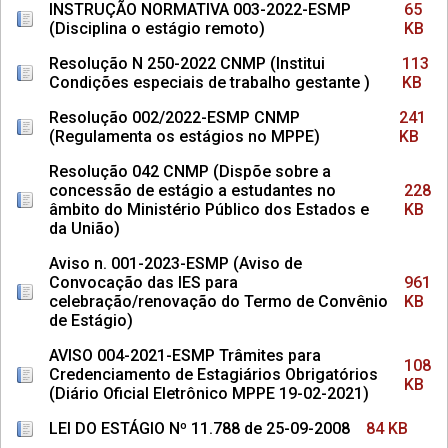
INSTRUÇÃO NORMATIVA 003-2022-ESMP
65
(Disciplina o estágio remoto)
KB
Resolução N 250-2022 CNMP (Institui
113
Condições especiais de trabalho gestante )
KB
Resolução 002/2022-ESMP CNMP
241
(Regulamenta os estágios no MPPE)
KB
Resolução 042 CNMP (Dispõe sobre a
concessão de estágio a estudantes no
228
âmbito do Ministério Público dos Estados e
KB
da União)
Aviso n. 001-2023-ESMP (Aviso de
Convocação das IES para
961
celebração/renovação do Termo de Convênio
KB
de Estágio)
AVISO 004-2021-ESMP Trâmites para
108
Credenciamento de Estagiários Obrigatórios
KB
(Diário Oficial Eletrônico MPPE 19-02-2021)
LEI DO ESTÁGIO Nº 11.788 de 25-09-2008
84 KB