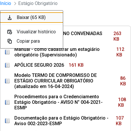
Divisão Minima - Escola Superior
Início
Estágio Obrigatório
Pular para o Conteúdo principal
Baixar (263 KB)
Baixar (112 KB)
Baixar (161 KB)
Baixar (86 KB)
Baixar (108 KB)
Baixar (107 KB)
Baixar (65 KB)
Ordenar
Filtro
Visualizar histórico
Visualizar histórico
Visualizar histórico
Visualizar histórico
Visualizar histórico
Visualizar histórico
Visualizar histórico
INSTITUIÇÕES DE ENSINO CONVENIADAS
263
COM MPPE
KB
Copiar para
Copiar para
Copiar para
Copiar para
Copiar para
Copiar para
Copiar para
Manual - como cadastrar um estagiário
112
obrigatório (Supervisionado)
KB
APÓLICE SEGURO 2026
161 KB
Modelo TERMO DE COMPROMISSO DE
86
ESTÁGIO CURRICULAR OBRIGATÓRIO
KB
(atualizado em 16-04-2024)
Procedimentos para o Credenciamento
108
Estágio Obrigatório - AVISO N° 004-2021-
KB
ESMP
Documentação para o Estágio Obrigatório -
107
Aviso 002-2023-ESMP
KB