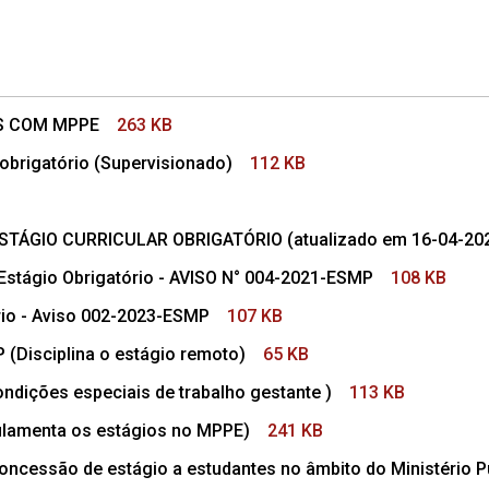
AS COM MPPE
263 KB
obrigatório (Supervisionado)
112 KB
ÁGIO CURRICULAR OBRIGATÓRIO (atualizado em 16-04-20
stágio Obrigatório - AVISO N° 004-2021-ESMP
108 KB
io - Aviso 002-2023-ESMP
107 KB
Disciplina o estágio remoto)
65 KB
ndições especiais de trabalho gestante )
113 KB
amenta os estágios no MPPE)
241 KB
ncessão de estágio a estudantes no âmbito do Ministério Pú