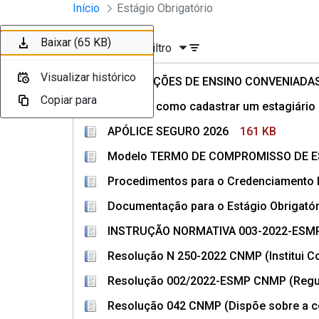
Divisão Minima - Escola Superior
Início
Estágio Obrigatório
Pular para o Conteúdo principal
Baixar (263 KB)
Baixar (112 KB)
Baixar (161 KB)
Baixar (86 KB)
Baixar (108 KB)
Baixar (107 KB)
Baixar (65 KB)
Ordenar
Filtro
Visualizar histórico
Visualizar histórico
Visualizar histórico
Visualizar histórico
Visualizar histórico
Visualizar histórico
Visualizar histórico
INSTITUIÇÕES DE ENSINO CONVENIAD
Copiar para
Copiar para
Copiar para
Copiar para
Copiar para
Copiar para
Copiar para
Manual - como cadastrar um estagiário 
APÓLICE SEGURO 2026
161 KB
Modelo TERMO DE COMPROMISSO DE EST
Procedimentos para o Credenciamento E
Documentação para o Estágio Obrigatór
INSTRUÇÃO NORMATIVA 003-2022-ESMP (
Resolução N 250-2022 CNMP (Institui Co
Resolução 002/2022-ESMP CNMP (Regul
Resolução 042 CNMP (Dispõe sobre a co