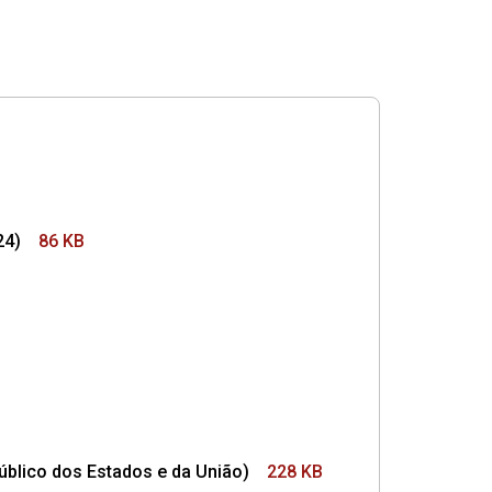
24)
86 KB
blico dos Estados e da União)
228 KB