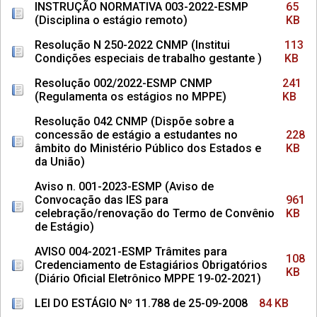
INSTRUÇÃO NORMATIVA 003-2022-ESMP
65
(Disciplina o estágio remoto)
KB
Resolução N 250-2022 CNMP (Institui
113
Condições especiais de trabalho gestante )
KB
Resolução 002/2022-ESMP CNMP
241
(Regulamenta os estágios no MPPE)
KB
Resolução 042 CNMP (Dispõe sobre a
concessão de estágio a estudantes no
228
âmbito do Ministério Público dos Estados e
KB
da União)
Aviso n. 001-2023-ESMP (Aviso de
Convocação das IES para
961
celebração/renovação do Termo de Convênio
KB
de Estágio)
AVISO 004-2021-ESMP Trâmites para
108
Credenciamento de Estagiários Obrigatórios
KB
(Diário Oficial Eletrônico MPPE 19-02-2021)
LEI DO ESTÁGIO Nº 11.788 de 25-09-2008
84 KB