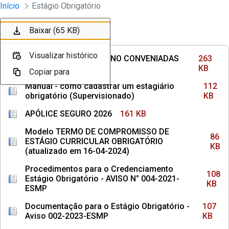
Divisão Minima - Escola Superior
Início
Estágio Obrigatório
Pular para o Conteúdo principal
Baixar (263 KB)
Baixar (112 KB)
Baixar (161 KB)
Baixar (86 KB)
Baixar (108 KB)
Baixar (107 KB)
Baixar (65 KB)
Ordenar
Filtro
Visualizar histórico
Visualizar histórico
Visualizar histórico
Visualizar histórico
Visualizar histórico
Visualizar histórico
Visualizar histórico
INSTITUIÇÕES DE ENSINO CONVENIADAS
263
COM MPPE
KB
Copiar para
Copiar para
Copiar para
Copiar para
Copiar para
Copiar para
Copiar para
Manual - como cadastrar um estagiário
112
obrigatório (Supervisionado)
KB
APÓLICE SEGURO 2026
161 KB
Modelo TERMO DE COMPROMISSO DE
86
ESTÁGIO CURRICULAR OBRIGATÓRIO
KB
(atualizado em 16-04-2024)
Procedimentos para o Credenciamento
108
Estágio Obrigatório - AVISO N° 004-2021-
KB
ESMP
Documentação para o Estágio Obrigatório -
107
Aviso 002-2023-ESMP
KB