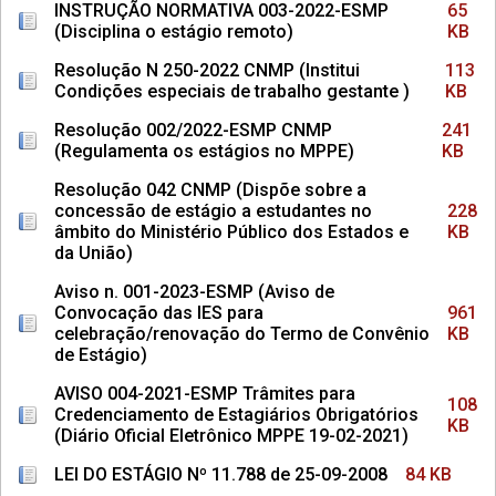
INSTRUÇÃO NORMATIVA 003-2022-ESMP
65
(Disciplina o estágio remoto)
KB
Resolução N 250-2022 CNMP (Institui
113
Condições especiais de trabalho gestante )
KB
Resolução 002/2022-ESMP CNMP
241
(Regulamenta os estágios no MPPE)
KB
Resolução 042 CNMP (Dispõe sobre a
concessão de estágio a estudantes no
228
âmbito do Ministério Público dos Estados e
KB
da União)
Aviso n. 001-2023-ESMP (Aviso de
Convocação das IES para
961
celebração/renovação do Termo de Convênio
KB
de Estágio)
AVISO 004-2021-ESMP Trâmites para
108
Credenciamento de Estagiários Obrigatórios
KB
(Diário Oficial Eletrônico MPPE 19-02-2021)
LEI DO ESTÁGIO Nº 11.788 de 25-09-2008
84 KB