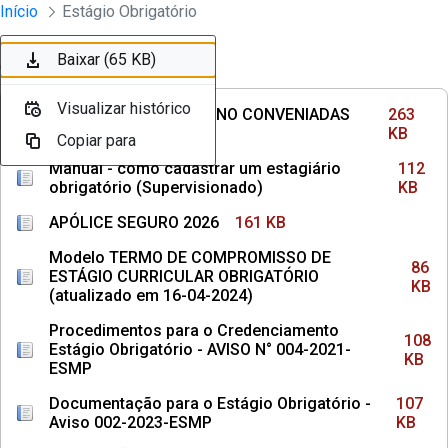
Divisão Minima - Escola Superior
Início
Estágio Obrigatório
Pular para o Conteúdo principal
Baixar (263 KB)
Baixar (112 KB)
Baixar (161 KB)
Baixar (86 KB)
Baixar (108 KB)
Baixar (107 KB)
Baixar (65 KB)
Ordenar
Filtro
Visualizar histórico
Visualizar histórico
Visualizar histórico
Visualizar histórico
Visualizar histórico
Visualizar histórico
Visualizar histórico
INSTITUIÇÕES DE ENSINO CONVENIADAS
263
COM MPPE
KB
Copiar para
Copiar para
Copiar para
Copiar para
Copiar para
Copiar para
Copiar para
Manual - como cadastrar um estagiário
112
obrigatório (Supervisionado)
KB
APÓLICE SEGURO 2026
161 KB
Modelo TERMO DE COMPROMISSO DE
86
ESTÁGIO CURRICULAR OBRIGATÓRIO
KB
(atualizado em 16-04-2024)
Procedimentos para o Credenciamento
108
Estágio Obrigatório - AVISO N° 004-2021-
KB
ESMP
Documentação para o Estágio Obrigatório -
107
Aviso 002-2023-ESMP
KB