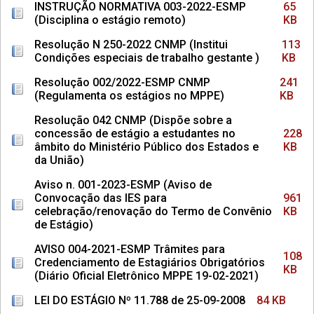
INSTRUÇÃO NORMATIVA 003-2022-ESMP
65
(Disciplina o estágio remoto)
KB
Resolução N 250-2022 CNMP (Institui
113
Condições especiais de trabalho gestante )
KB
Resolução 002/2022-ESMP CNMP
241
(Regulamenta os estágios no MPPE)
KB
Resolução 042 CNMP (Dispõe sobre a
concessão de estágio a estudantes no
228
âmbito do Ministério Público dos Estados e
KB
da União)
Aviso n. 001-2023-ESMP (Aviso de
Convocação das IES para
961
celebração/renovação do Termo de Convênio
KB
de Estágio)
AVISO 004-2021-ESMP Trâmites para
108
Credenciamento de Estagiários Obrigatórios
KB
(Diário Oficial Eletrônico MPPE 19-02-2021)
LEI DO ESTÁGIO Nº 11.788 de 25-09-2008
84 KB