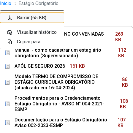
Divisão Minima - Escola Superior
Início
Estágio Obrigatório
Pular para o Conteúdo principal
Baixar (263 KB)
Baixar (112 KB)
Baixar (161 KB)
Baixar (86 KB)
Baixar (108 KB)
Baixar (107 KB)
Baixar (65 KB)
Ordenar
Filtro
Visualizar histórico
Visualizar histórico
Visualizar histórico
Visualizar histórico
Visualizar histórico
Visualizar histórico
Visualizar histórico
INSTITUIÇÕES DE ENSINO CONVENIADAS
263
COM MPPE
KB
Copiar para
Copiar para
Copiar para
Copiar para
Copiar para
Copiar para
Copiar para
Manual - como cadastrar um estagiário
112
obrigatório (Supervisionado)
KB
APÓLICE SEGURO 2026
161 KB
Modelo TERMO DE COMPROMISSO DE
86
ESTÁGIO CURRICULAR OBRIGATÓRIO
KB
(atualizado em 16-04-2024)
Procedimentos para o Credenciamento
108
Estágio Obrigatório - AVISO N° 004-2021-
KB
ESMP
Documentação para o Estágio Obrigatório -
107
Aviso 002-2023-ESMP
KB