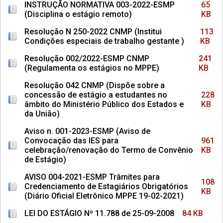
INSTRUÇÃO NORMATIVA 003-2022-ESMP
65
(Disciplina o estágio remoto)
KB
Resolução N 250-2022 CNMP (Institui
113
Condições especiais de trabalho gestante )
KB
Resolução 002/2022-ESMP CNMP
241
(Regulamenta os estágios no MPPE)
KB
Resolução 042 CNMP (Dispõe sobre a
concessão de estágio a estudantes no
228
âmbito do Ministério Público dos Estados e
KB
da União)
Aviso n. 001-2023-ESMP (Aviso de
Convocação das IES para
961
celebração/renovação do Termo de Convênio
KB
de Estágio)
AVISO 004-2021-ESMP Trâmites para
108
Credenciamento de Estagiários Obrigatórios
KB
(Diário Oficial Eletrônico MPPE 19-02-2021)
LEI DO ESTÁGIO Nº 11.788 de 25-09-2008
84 KB