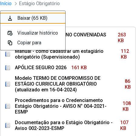
Divisão Minima - Escola Superior
Início
Estágio Obrigatório
Pular para o Conteúdo principal
Baixar (263 KB)
Baixar (112 KB)
Baixar (161 KB)
Baixar (86 KB)
Baixar (108 KB)
Baixar (107 KB)
Baixar (65 KB)
Ordenar
Filtro
Visualizar histórico
Visualizar histórico
Visualizar histórico
Visualizar histórico
Visualizar histórico
Visualizar histórico
Visualizar histórico
INSTITUIÇÕES DE ENSINO CONVENIADAS
263
COM MPPE
KB
Copiar para
Copiar para
Copiar para
Copiar para
Copiar para
Copiar para
Copiar para
Manual - como cadastrar um estagiário
112
obrigatório (Supervisionado)
KB
APÓLICE SEGURO 2026
161 KB
Modelo TERMO DE COMPROMISSO DE
86
ESTÁGIO CURRICULAR OBRIGATÓRIO
KB
(atualizado em 16-04-2024)
Procedimentos para o Credenciamento
108
Estágio Obrigatório - AVISO N° 004-2021-
KB
ESMP
Documentação para o Estágio Obrigatório -
107
Aviso 002-2023-ESMP
KB