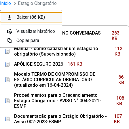
Divisão Minima - Escola Superior
Início
Estágio Obrigatório
Pular para o Conteúdo principal
Baixar (263 KB)
Baixar (112 KB)
Baixar (161 KB)
Baixar (86 KB)
Ordenar
Filtro
Visualizar histórico
Visualizar histórico
Visualizar histórico
Visualizar histórico
INSTITUIÇÕES DE ENSINO CONVENIADAS
263
COM MPPE
KB
Copiar para
Copiar para
Copiar para
Copiar para
Manual - como cadastrar um estagiário
112
obrigatório (Supervisionado)
KB
APÓLICE SEGURO 2026
161 KB
Modelo TERMO DE COMPROMISSO DE
86
ESTÁGIO CURRICULAR OBRIGATÓRIO
KB
(atualizado em 16-04-2024)
Procedimentos para o Credenciamento
108
Estágio Obrigatório - AVISO N° 004-2021-
KB
ESMP
Documentação para o Estágio Obrigatório -
107
Aviso 002-2023-ESMP
KB