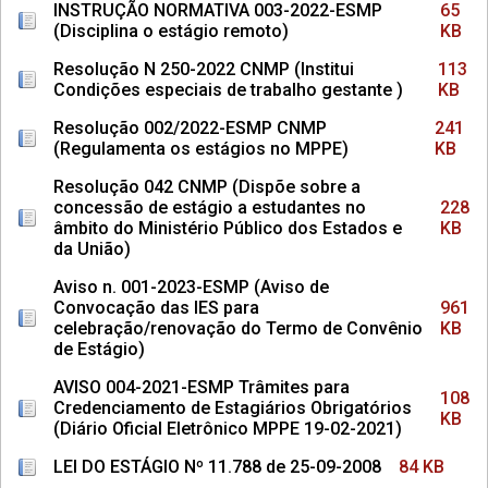
INSTRUÇÃO NORMATIVA 003-2022-ESMP
65
(Disciplina o estágio remoto)
KB
Resolução N 250-2022 CNMP (Institui
113
Condições especiais de trabalho gestante )
KB
Resolução 002/2022-ESMP CNMP
241
(Regulamenta os estágios no MPPE)
KB
Resolução 042 CNMP (Dispõe sobre a
concessão de estágio a estudantes no
228
âmbito do Ministério Público dos Estados e
KB
da União)
Aviso n. 001-2023-ESMP (Aviso de
Convocação das IES para
961
celebração/renovação do Termo de Convênio
KB
de Estágio)
AVISO 004-2021-ESMP Trâmites para
108
Credenciamento de Estagiários Obrigatórios
KB
(Diário Oficial Eletrônico MPPE 19-02-2021)
LEI DO ESTÁGIO Nº 11.788 de 25-09-2008
84 KB