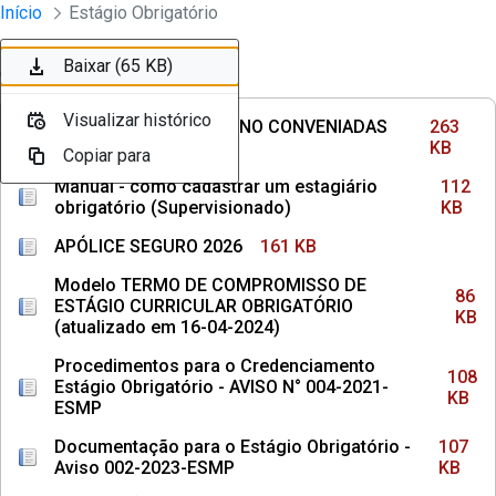
Divisão Minima - Escola Superior
Início
Estágio Obrigatório
Pular para o Conteúdo principal
Baixar (263 KB)
Baixar (112 KB)
Baixar (161 KB)
Baixar (86 KB)
Baixar (108 KB)
Baixar (107 KB)
Baixar (65 KB)
Ordenar
Filtro
Visualizar histórico
Visualizar histórico
Visualizar histórico
Visualizar histórico
Visualizar histórico
Visualizar histórico
Visualizar histórico
INSTITUIÇÕES DE ENSINO CONVENIADAS
263
COM MPPE
KB
Copiar para
Copiar para
Copiar para
Copiar para
Copiar para
Copiar para
Copiar para
Manual - como cadastrar um estagiário
112
obrigatório (Supervisionado)
KB
APÓLICE SEGURO 2026
161 KB
Modelo TERMO DE COMPROMISSO DE
86
ESTÁGIO CURRICULAR OBRIGATÓRIO
KB
(atualizado em 16-04-2024)
Procedimentos para o Credenciamento
108
Estágio Obrigatório - AVISO N° 004-2021-
KB
ESMP
Documentação para o Estágio Obrigatório -
107
Aviso 002-2023-ESMP
KB