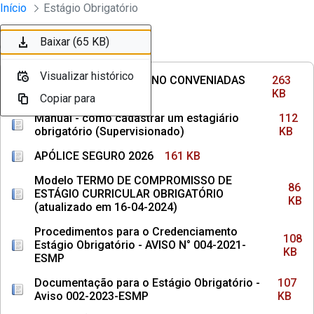
Divisão Minima - Escola Superior
Início
Estágio Obrigatório
Pular para o Conteúdo principal
Baixar (263 KB)
Baixar (112 KB)
Baixar (161 KB)
Baixar (86 KB)
Baixar (108 KB)
Baixar (107 KB)
Baixar (65 KB)
Ordenar
Filtro
Visualizar histórico
Visualizar histórico
Visualizar histórico
Visualizar histórico
Visualizar histórico
Visualizar histórico
Visualizar histórico
INSTITUIÇÕES DE ENSINO CONVENIADAS
263
COM MPPE
KB
Copiar para
Copiar para
Copiar para
Copiar para
Copiar para
Copiar para
Copiar para
Manual - como cadastrar um estagiário
112
obrigatório (Supervisionado)
KB
APÓLICE SEGURO 2026
161 KB
Modelo TERMO DE COMPROMISSO DE
86
ESTÁGIO CURRICULAR OBRIGATÓRIO
KB
(atualizado em 16-04-2024)
Procedimentos para o Credenciamento
108
Estágio Obrigatório - AVISO N° 004-2021-
KB
ESMP
Documentação para o Estágio Obrigatório -
107
Aviso 002-2023-ESMP
KB