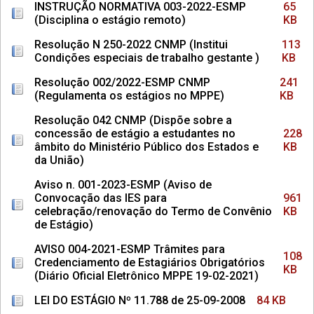
INSTRUÇÃO NORMATIVA 003-2022-ESMP
65
(Disciplina o estágio remoto)
KB
Resolução N 250-2022 CNMP (Institui
113
Condições especiais de trabalho gestante )
KB
Resolução 002/2022-ESMP CNMP
241
(Regulamenta os estágios no MPPE)
KB
Resolução 042 CNMP (Dispõe sobre a
concessão de estágio a estudantes no
228
âmbito do Ministério Público dos Estados e
KB
da União)
Aviso n. 001-2023-ESMP (Aviso de
Convocação das IES para
961
celebração/renovação do Termo de Convênio
KB
de Estágio)
AVISO 004-2021-ESMP Trâmites para
108
Credenciamento de Estagiários Obrigatórios
KB
(Diário Oficial Eletrônico MPPE 19-02-2021)
LEI DO ESTÁGIO Nº 11.788 de 25-09-2008
84 KB