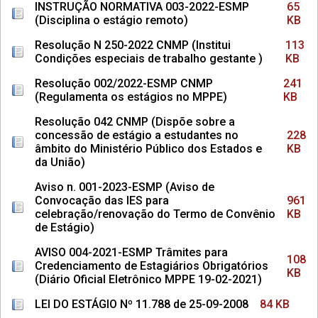
INSTRUÇÃO NORMATIVA 003-2022-ESMP
65
(Disciplina o estágio remoto)
KB
Resolução N 250-2022 CNMP (Institui
113
Condições especiais de trabalho gestante )
KB
Resolução 002/2022-ESMP CNMP
241
(Regulamenta os estágios no MPPE)
KB
Resolução 042 CNMP (Dispõe sobre a
concessão de estágio a estudantes no
228
âmbito do Ministério Público dos Estados e
KB
da União)
Aviso n. 001-2023-ESMP (Aviso de
Convocação das IES para
961
celebração/renovação do Termo de Convênio
KB
de Estágio)
AVISO 004-2021-ESMP Trâmites para
108
Credenciamento de Estagiários Obrigatórios
KB
(Diário Oficial Eletrônico MPPE 19-02-2021)
LEI DO ESTÁGIO Nº 11.788 de 25-09-2008
84 KB