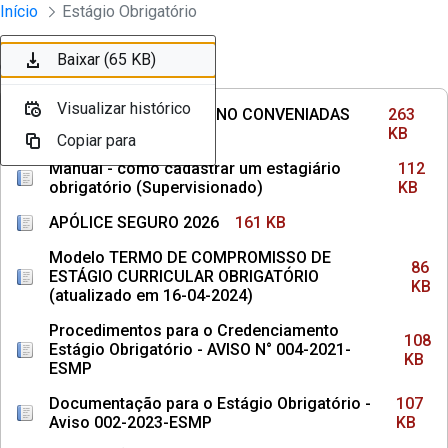
Divisão Minima - Escola Superior
Início
Estágio Obrigatório
Pular para o Conteúdo principal
Baixar (263 KB)
Baixar (112 KB)
Baixar (161 KB)
Baixar (86 KB)
Baixar (108 KB)
Baixar (107 KB)
Baixar (65 KB)
Ordenar
Filtro
Visualizar histórico
Visualizar histórico
Visualizar histórico
Visualizar histórico
Visualizar histórico
Visualizar histórico
Visualizar histórico
INSTITUIÇÕES DE ENSINO CONVENIADAS
263
COM MPPE
KB
Copiar para
Copiar para
Copiar para
Copiar para
Copiar para
Copiar para
Copiar para
Manual - como cadastrar um estagiário
112
obrigatório (Supervisionado)
KB
APÓLICE SEGURO 2026
161 KB
Modelo TERMO DE COMPROMISSO DE
86
ESTÁGIO CURRICULAR OBRIGATÓRIO
KB
(atualizado em 16-04-2024)
Procedimentos para o Credenciamento
108
Estágio Obrigatório - AVISO N° 004-2021-
KB
ESMP
Documentação para o Estágio Obrigatório -
107
Aviso 002-2023-ESMP
KB