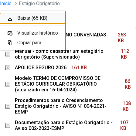
Divisão Minima - Escola Superior
Início
Estágio Obrigatório
Pular para o Conteúdo principal
Baixar (263 KB)
Baixar (112 KB)
Baixar (161 KB)
Baixar (86 KB)
Baixar (108 KB)
Baixar (107 KB)
Baixar (65 KB)
Ordenar
Filtro
Visualizar histórico
Visualizar histórico
Visualizar histórico
Visualizar histórico
Visualizar histórico
Visualizar histórico
Visualizar histórico
INSTITUIÇÕES DE ENSINO CONVENIADAS
263
COM MPPE
KB
Copiar para
Copiar para
Copiar para
Copiar para
Copiar para
Copiar para
Copiar para
Manual - como cadastrar um estagiário
112
obrigatório (Supervisionado)
KB
APÓLICE SEGURO 2026
161 KB
Modelo TERMO DE COMPROMISSO DE
86
ESTÁGIO CURRICULAR OBRIGATÓRIO
KB
(atualizado em 16-04-2024)
Procedimentos para o Credenciamento
108
Estágio Obrigatório - AVISO N° 004-2021-
KB
ESMP
Documentação para o Estágio Obrigatório -
107
Aviso 002-2023-ESMP
KB