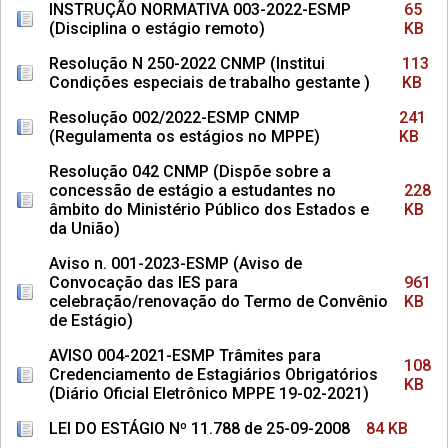
INSTRUÇÃO NORMATIVA 003-2022-ESMP
65
(Disciplina o estágio remoto)
KB
Resolução N 250-2022 CNMP (Institui
113
Condições especiais de trabalho gestante )
KB
Resolução 002/2022-ESMP CNMP
241
(Regulamenta os estágios no MPPE)
KB
Resolução 042 CNMP (Dispõe sobre a
concessão de estágio a estudantes no
228
âmbito do Ministério Público dos Estados e
KB
da União)
Aviso n. 001-2023-ESMP (Aviso de
Convocação das IES para
961
celebração/renovação do Termo de Convênio
KB
de Estágio)
AVISO 004-2021-ESMP Trâmites para
108
Credenciamento de Estagiários Obrigatórios
KB
(Diário Oficial Eletrônico MPPE 19-02-2021)
LEI DO ESTÁGIO Nº 11.788 de 25-09-2008
84 KB