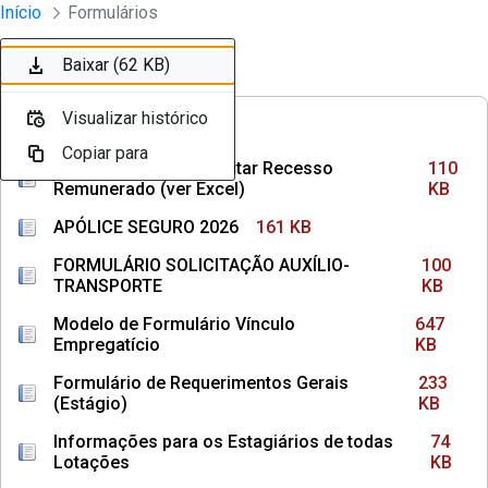
Divisão Minima - Escola Superior
Início
Formulários
Pular para o Conteúdo principal
Baixar (110 KB)
Baixar (161 KB)
Baixar (100 KB)
Baixar (647 KB)
Baixar (233 KB)
Baixar (74 KB)
Baixar (145 KB)
Baixar (36 KB)
Baixar (1,3 MB)
Baixar (62 KB)
Ordenar
Filtro
Visualizar histórico
Visualizar histórico
Visualizar histórico
Visualizar histórico
Visualizar histórico
Visualizar histórico
Visualizar histórico
Visualizar histórico
Visualizar histórico
Visualizar histórico
FREQUÊNCIAS
Copiar para
Copiar para
Copiar para
Copiar para
Copiar para
Copiar para
Copiar para
Copiar para
Copiar para
Copiar para
Como Calcular e Solicitar Recesso
110
Remunerado (ver Excel)
KB
APÓLICE SEGURO 2026
161 KB
FORMULÁRIO SOLICITAÇÃO AUXÍLIO-
100
TRANSPORTE
KB
Modelo de Formulário Vínculo
647
Empregatício
KB
Formulário de Requerimentos Gerais
233
(Estágio)
KB
Informações para os Estagiários de todas
74
Lotações
KB