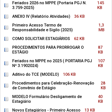
Feriados 2026 no MPPE (Portaria PGJ N.
145
3.759-2025)
KB
ANEXO IV (Relatório Atividades)
36 KB
Primeiro Acesso Termo de
1,3
Responsabilidade e Sigilo (2025)
MB
COMO SOLICITAR ESTAGIÁRIOS
62 KB
PROCEDIMENTOS PARA PRORROGAR O
87
ESTÁGIO
KB
Feriados no MPPE no 2025 ( PORTARIA PGJ
107
Nº 3.1902024)
KB
Aditivo do TCE (MODELO)
106 KB
Procedimentos para Celebração-Renovação
28
de Convênio de Estágio
KB
MODELO Formulário Desligamento de
40
Estagiário
KB
Novos Estagiários - Primeiro Acesso
13 KB