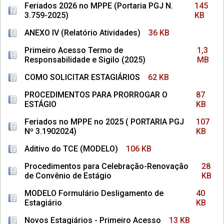
Feriados 2026 no MPPE (Portaria PGJ N.
145
3.759-2025)
KB
ANEXO IV (Relatório Atividades)
36 KB
Primeiro Acesso Termo de
1,3
Responsabilidade e Sigilo (2025)
MB
COMO SOLICITAR ESTAGIÁRIOS
62 KB
PROCEDIMENTOS PARA PRORROGAR O
87
ESTÁGIO
KB
Feriados no MPPE no 2025 ( PORTARIA PGJ
107
Nº 3.1902024)
KB
Aditivo do TCE (MODELO)
106 KB
Procedimentos para Celebração-Renovação
28
de Convênio de Estágio
KB
MODELO Formulário Desligamento de
40
Estagiário
KB
Novos Estagiários - Primeiro Acesso
13 KB