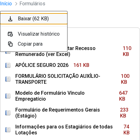
Divisão Minima - Escola Superior
Início
Formulários
Pular para o Conteúdo principal
Baixar (110 KB)
Baixar (161 KB)
Baixar (100 KB)
Baixar (647 KB)
Baixar (233 KB)
Baixar (74 KB)
Baixar (145 KB)
Baixar (36 KB)
Baixar (1,3 MB)
Baixar (62 KB)
Ordenar
Filtro
Visualizar histórico
Visualizar histórico
Visualizar histórico
Visualizar histórico
Visualizar histórico
Visualizar histórico
Visualizar histórico
Visualizar histórico
Visualizar histórico
Visualizar histórico
FREQUÊNCIAS
Copiar para
Copiar para
Copiar para
Copiar para
Copiar para
Copiar para
Copiar para
Copiar para
Copiar para
Copiar para
Como Calcular e Solicitar Recesso
110
Remunerado (ver Excel)
KB
APÓLICE SEGURO 2026
161 KB
FORMULÁRIO SOLICITAÇÃO AUXÍLIO-
100
TRANSPORTE
KB
Modelo de Formulário Vínculo
647
Empregatício
KB
Formulário de Requerimentos Gerais
233
(Estágio)
KB
Informações para os Estagiários de todas
74
Lotações
KB