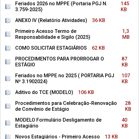
Feriados 2026 no MPPE (Portaria PGJ N.
145
3.759-2025)
KB
ANEXO IV (Relatório Atividades)
36 KB
Primeiro Acesso Termo de
1,3
Responsabilidade e Sigilo (2025)
MB
COMO SOLICITAR ESTAGIÁRIOS
62 KB
PROCEDIMENTOS PARA PRORROGAR O
87
ESTÁGIO
KB
Feriados no MPPE no 2025 ( PORTARIA PGJ
107
Nº 3.1902024)
KB
Aditivo do TCE (MODELO)
106 KB
Procedimentos para Celebração-Renovação
28
de Convênio de Estágio
KB
MODELO Formulário Desligamento de
40
Estagiário
KB
Novos Estagiários - Primeiro Acesso
13 KB