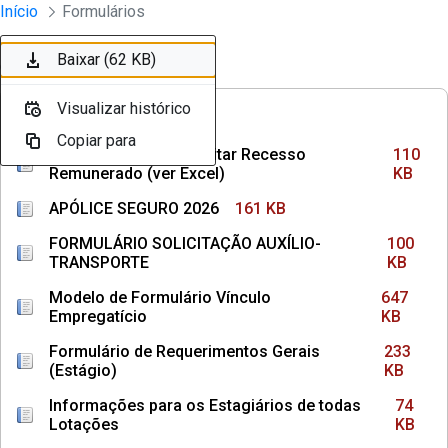
Divisão Minima - Escola Superior
Início
Formulários
Pular para o Conteúdo principal
Baixar (110 KB)
Baixar (161 KB)
Baixar (100 KB)
Baixar (647 KB)
Baixar (233 KB)
Baixar (74 KB)
Baixar (145 KB)
Baixar (36 KB)
Baixar (1,3 MB)
Baixar (62 KB)
Ordenar
Filtro
Visualizar histórico
Visualizar histórico
Visualizar histórico
Visualizar histórico
Visualizar histórico
Visualizar histórico
Visualizar histórico
Visualizar histórico
Visualizar histórico
Visualizar histórico
FREQUÊNCIAS
Copiar para
Copiar para
Copiar para
Copiar para
Copiar para
Copiar para
Copiar para
Copiar para
Copiar para
Copiar para
Como Calcular e Solicitar Recesso
110
Remunerado (ver Excel)
KB
APÓLICE SEGURO 2026
161 KB
FORMULÁRIO SOLICITAÇÃO AUXÍLIO-
100
TRANSPORTE
KB
Modelo de Formulário Vínculo
647
Empregatício
KB
Formulário de Requerimentos Gerais
233
(Estágio)
KB
Informações para os Estagiários de todas
74
Lotações
KB