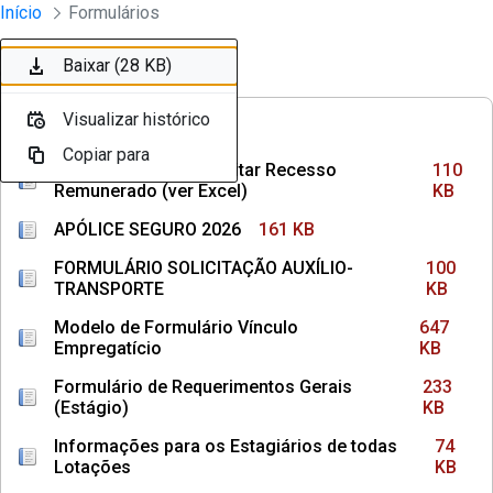
Divisão Minima - Escola Superior
Início
Formulários
Pular para o Conteúdo principal
Baixar (110 KB)
Baixar (161 KB)
Baixar (100 KB)
Baixar (647 KB)
Baixar (233 KB)
Baixar (74 KB)
Baixar (145 KB)
Baixar (36 KB)
Baixar (1,3 MB)
Baixar (62 KB)
Baixar (87 KB)
Baixar (107 KB)
Baixar (106 KB)
Baixar (28 KB)
Ordenar
Filtro
Visualizar histórico
Visualizar histórico
Visualizar histórico
Visualizar histórico
Visualizar histórico
Visualizar histórico
Visualizar histórico
Visualizar histórico
Visualizar histórico
Visualizar histórico
Visualizar histórico
Visualizar histórico
Visualizar histórico
Visualizar histórico
FREQUÊNCIAS
Copiar para
Copiar para
Copiar para
Copiar para
Copiar para
Copiar para
Copiar para
Copiar para
Copiar para
Copiar para
Copiar para
Copiar para
Copiar para
Copiar para
Como Calcular e Solicitar Recesso
110
Remunerado (ver Excel)
KB
APÓLICE SEGURO 2026
161 KB
FORMULÁRIO SOLICITAÇÃO AUXÍLIO-
100
TRANSPORTE
KB
Modelo de Formulário Vínculo
647
Empregatício
KB
Formulário de Requerimentos Gerais
233
(Estágio)
KB
Informações para os Estagiários de todas
74
Lotações
KB