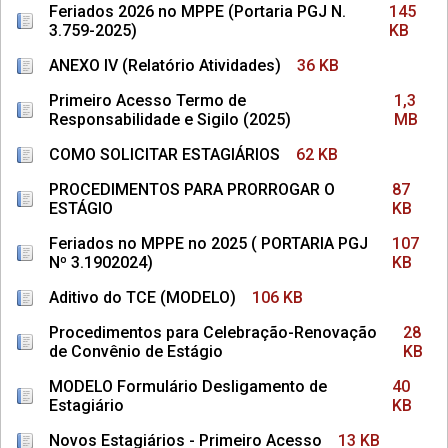
Feriados 2026 no MPPE (Portaria PGJ N.
145
3.759-2025)
KB
ANEXO IV (Relatório Atividades)
36 KB
Primeiro Acesso Termo de
1,3
Responsabilidade e Sigilo (2025)
MB
COMO SOLICITAR ESTAGIÁRIOS
62 KB
PROCEDIMENTOS PARA PRORROGAR O
87
ESTÁGIO
KB
Feriados no MPPE no 2025 ( PORTARIA PGJ
107
Nº 3.1902024)
KB
Aditivo do TCE (MODELO)
106 KB
Procedimentos para Celebração-Renovação
28
de Convênio de Estágio
KB
MODELO Formulário Desligamento de
40
Estagiário
KB
Novos Estagiários - Primeiro Acesso
13 KB