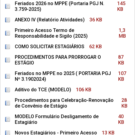
Feriados 2026 no MPPE (Portaria PGJ N.
145
3.759-2025)
KB
ANEXO IV (Relatório Atividades)
36 KB
Primeiro Acesso Termo de
1,3
Responsabilidade e Sigilo (2025)
MB
COMO SOLICITAR ESTAGIÁRIOS
62 KB
PROCEDIMENTOS PARA PRORROGAR O
87
ESTÁGIO
KB
Feriados no MPPE no 2025 ( PORTARIA PGJ
107
Nº 3.1902024)
KB
Aditivo do TCE (MODELO)
106 KB
Procedimentos para Celebração-Renovação
28
de Convênio de Estágio
KB
MODELO Formulário Desligamento de
40
Estagiário
KB
Novos Estagiários - Primeiro Acesso
13 KB