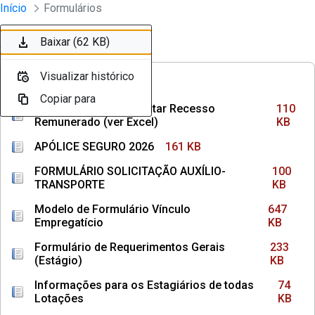
Divisão Minima - Escola Superior
Início
Formulários
Pular para o Conteúdo principal
Baixar (110 KB)
Baixar (161 KB)
Baixar (100 KB)
Baixar (647 KB)
Baixar (233 KB)
Baixar (74 KB)
Baixar (145 KB)
Baixar (36 KB)
Baixar (1,3 MB)
Baixar (62 KB)
Ordenar
Filtro
Visualizar histórico
Visualizar histórico
Visualizar histórico
Visualizar histórico
Visualizar histórico
Visualizar histórico
Visualizar histórico
Visualizar histórico
Visualizar histórico
Visualizar histórico
FREQUÊNCIAS
Copiar para
Copiar para
Copiar para
Copiar para
Copiar para
Copiar para
Copiar para
Copiar para
Copiar para
Copiar para
Como Calcular e Solicitar Recesso
110
Remunerado (ver Excel)
KB
APÓLICE SEGURO 2026
161 KB
FORMULÁRIO SOLICITAÇÃO AUXÍLIO-
100
TRANSPORTE
KB
Modelo de Formulário Vínculo
647
Empregatício
KB
Formulário de Requerimentos Gerais
233
(Estágio)
KB
Informações para os Estagiários de todas
74
Lotações
KB