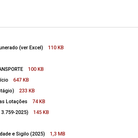
nerado (ver Excel)
110 KB
RANSPORTE
100 KB
ício
647 KB
tágio)
233 KB
das Lotações
74 KB
 3.759-2025)
145 KB
ade e Sigilo (2025)
1,3 MB