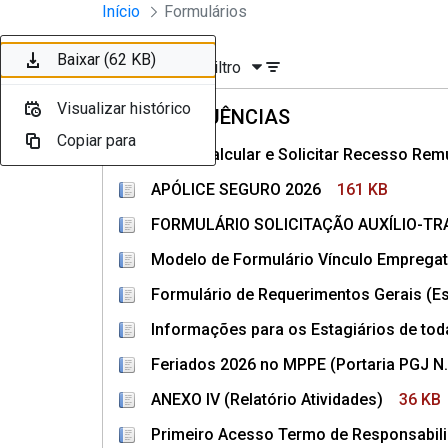
Divisão Minima - Escola Superior
Início
Formulários
Pular para o Conteúdo principal
Baixar (110 KB)
Baixar (161 KB)
Baixar (100 KB)
Baixar (647 KB)
Baixar (233 KB)
Baixar (74 KB)
Baixar (145 KB)
Baixar (36 KB)
Baixar (1,3 MB)
Baixar (62 KB)
Ordenar
Filtro
Visualizar histórico
Visualizar histórico
Visualizar histórico
Visualizar histórico
Visualizar histórico
Visualizar histórico
Visualizar histórico
Visualizar histórico
Visualizar histórico
Visualizar histórico
FREQUÊNCIAS
Copiar para
Copiar para
Copiar para
Copiar para
Copiar para
Copiar para
Copiar para
Copiar para
Copiar para
Copiar para
Como Calcular e Solicitar Recesso Remu
APÓLICE SEGURO 2026
161 KB
FORMULÁRIO SOLICITAÇÃO AUXÍLIO-T
Modelo de Formulário Vínculo Empregat
Formulário de Requerimentos Gerais (Es
Informações para os Estagiários de to
Feriados 2026 no MPPE (Portaria PGJ N.
ANEXO IV (Relatório Atividades)
36 KB
Primeiro Acesso Termo de Responsabilid