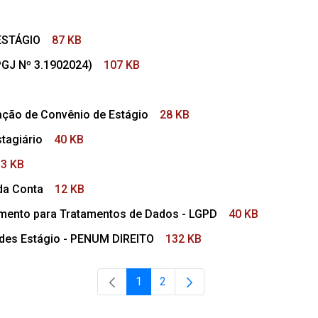
ESTÁGIO
87 KB
PGJ Nº 3.1902024)
107 KB
ção de Convênio de Estágio
28 KB
tagiário
40 KB
13 KB
da Conta
12 KB
mento para Tratamentos de Dados - LGPD
40 KB
ades Estágio - PENUM DIREITO
132 KB
1
2
Página
Página