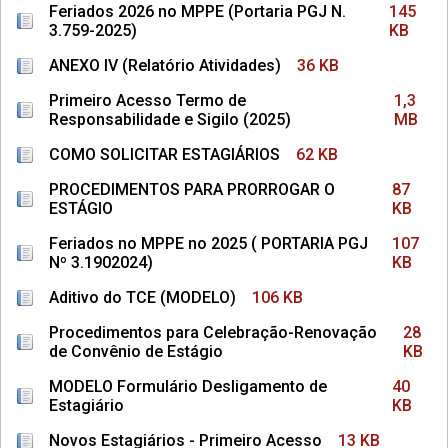
Feriados 2026 no MPPE (Portaria PGJ N.
145
3.759-2025)
KB
ANEXO IV (Relatório Atividades)
36 KB
Primeiro Acesso Termo de
1,3
Responsabilidade e Sigilo (2025)
MB
COMO SOLICITAR ESTAGIÁRIOS
62 KB
PROCEDIMENTOS PARA PRORROGAR O
87
ESTÁGIO
KB
Feriados no MPPE no 2025 ( PORTARIA PGJ
107
Nº 3.1902024)
KB
Aditivo do TCE (MODELO)
106 KB
Procedimentos para Celebração-Renovação
28
de Convênio de Estágio
KB
MODELO Formulário Desligamento de
40
Estagiário
KB
Novos Estagiários - Primeiro Acesso
13 KB