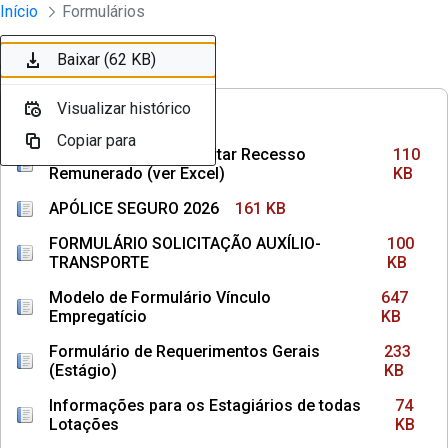
Divisão Minima - Escola Superior
Início
Formulários
Pular para o Conteúdo principal
Baixar (110 KB)
Baixar (161 KB)
Baixar (100 KB)
Baixar (647 KB)
Baixar (233 KB)
Baixar (74 KB)
Baixar (145 KB)
Baixar (36 KB)
Baixar (1,3 MB)
Baixar (62 KB)
Ordenar
Filtro
Visualizar histórico
Visualizar histórico
Visualizar histórico
Visualizar histórico
Visualizar histórico
Visualizar histórico
Visualizar histórico
Visualizar histórico
Visualizar histórico
Visualizar histórico
FREQUÊNCIAS
Copiar para
Copiar para
Copiar para
Copiar para
Copiar para
Copiar para
Copiar para
Copiar para
Copiar para
Copiar para
Como Calcular e Solicitar Recesso
110
Remunerado (ver Excel)
KB
APÓLICE SEGURO 2026
161 KB
FORMULÁRIO SOLICITAÇÃO AUXÍLIO-
100
TRANSPORTE
KB
Modelo de Formulário Vínculo
647
Empregatício
KB
Formulário de Requerimentos Gerais
233
(Estágio)
KB
Informações para os Estagiários de todas
74
Lotações
KB