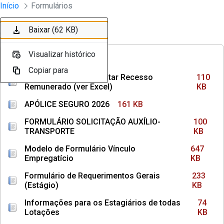
Divisão Minima - Escola Superior
Início
Formulários
Pular para o Conteúdo principal
Baixar (110 KB)
Baixar (161 KB)
Baixar (100 KB)
Baixar (647 KB)
Baixar (233 KB)
Baixar (74 KB)
Baixar (145 KB)
Baixar (36 KB)
Baixar (1,3 MB)
Baixar (62 KB)
Ordenar
Filtro
Visualizar histórico
Visualizar histórico
Visualizar histórico
Visualizar histórico
Visualizar histórico
Visualizar histórico
Visualizar histórico
Visualizar histórico
Visualizar histórico
Visualizar histórico
FREQUÊNCIAS
Copiar para
Copiar para
Copiar para
Copiar para
Copiar para
Copiar para
Copiar para
Copiar para
Copiar para
Copiar para
Como Calcular e Solicitar Recesso
110
Remunerado (ver Excel)
KB
APÓLICE SEGURO 2026
161 KB
FORMULÁRIO SOLICITAÇÃO AUXÍLIO-
100
TRANSPORTE
KB
Modelo de Formulário Vínculo
647
Empregatício
KB
Formulário de Requerimentos Gerais
233
(Estágio)
KB
Informações para os Estagiários de todas
74
Lotações
KB