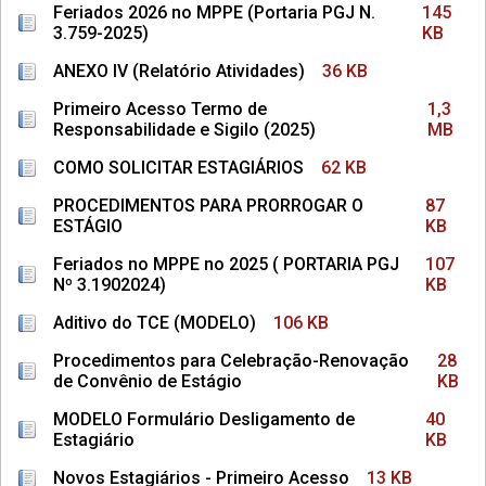
Feriados 2026 no MPPE (Portaria PGJ N.
145
3.759-2025)
KB
ANEXO IV (Relatório Atividades)
36 KB
Primeiro Acesso Termo de
1,3
Responsabilidade e Sigilo (2025)
MB
COMO SOLICITAR ESTAGIÁRIOS
62 KB
PROCEDIMENTOS PARA PRORROGAR O
87
ESTÁGIO
KB
Feriados no MPPE no 2025 ( PORTARIA PGJ
107
Nº 3.1902024)
KB
Aditivo do TCE (MODELO)
106 KB
Procedimentos para Celebração-Renovação
28
de Convênio de Estágio
KB
MODELO Formulário Desligamento de
40
Estagiário
KB
Novos Estagiários - Primeiro Acesso
13 KB