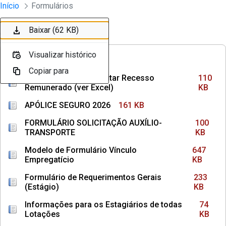
Divisão Minima - Escola Superior
Início
Formulários
Pular para o Conteúdo principal
Baixar (110 KB)
Baixar (161 KB)
Baixar (100 KB)
Baixar (647 KB)
Baixar (233 KB)
Baixar (74 KB)
Baixar (145 KB)
Baixar (36 KB)
Baixar (1,3 MB)
Baixar (62 KB)
Ordenar
Filtro
Visualizar histórico
Visualizar histórico
Visualizar histórico
Visualizar histórico
Visualizar histórico
Visualizar histórico
Visualizar histórico
Visualizar histórico
Visualizar histórico
Visualizar histórico
FREQUÊNCIAS
Copiar para
Copiar para
Copiar para
Copiar para
Copiar para
Copiar para
Copiar para
Copiar para
Copiar para
Copiar para
Como Calcular e Solicitar Recesso
110
Remunerado (ver Excel)
KB
APÓLICE SEGURO 2026
161 KB
FORMULÁRIO SOLICITAÇÃO AUXÍLIO-
100
TRANSPORTE
KB
Modelo de Formulário Vínculo
647
Empregatício
KB
Formulário de Requerimentos Gerais
233
(Estágio)
KB
Informações para os Estagiários de todas
74
Lotações
KB