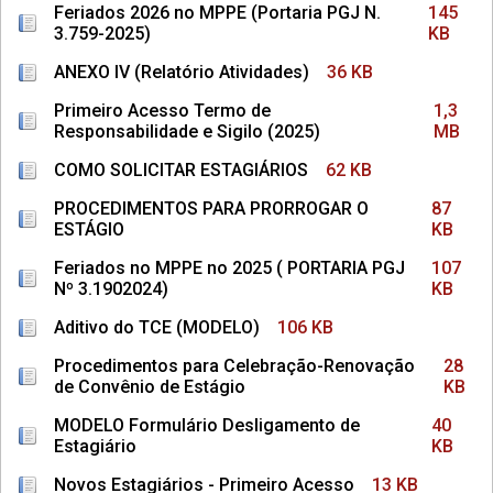
Feriados 2026 no MPPE (Portaria PGJ N.
145
3.759-2025)
KB
ANEXO IV (Relatório Atividades)
36 KB
Primeiro Acesso Termo de
1,3
Responsabilidade e Sigilo (2025)
MB
COMO SOLICITAR ESTAGIÁRIOS
62 KB
PROCEDIMENTOS PARA PRORROGAR O
87
ESTÁGIO
KB
Feriados no MPPE no 2025 ( PORTARIA PGJ
107
Nº 3.1902024)
KB
Aditivo do TCE (MODELO)
106 KB
Procedimentos para Celebração-Renovação
28
de Convênio de Estágio
KB
MODELO Formulário Desligamento de
40
Estagiário
KB
Novos Estagiários - Primeiro Acesso
13 KB