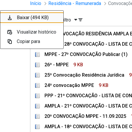
Divisão Minima - Escola Superior
Início
Residência - Remunerada
Convocaçõe
Pular para o Conteúdo principal
Baixar (2,4 MB)
Baixar (497 KB)
Baixar (121 KB)
Baixar (9 KB)
Baixar (9 KB)
Baixar (9 KB)
Baixar (493 KB)
Baixar (493 KB)
Baixar (10 KB)
Baixar (494 KB)
Ordenar
Filtro
Visualizar histórico
Visualizar histórico
Visualizar histórico
Visualizar histórico
Visualizar histórico
Visualizar histórico
Visualizar histórico
Visualizar histórico
Visualizar histórico
Visualizar histórico
29ª CONVOCAÇÃO RESIDÊNCIA AMPLA E 
Copiar para
Copiar para
Copiar para
Copiar para
Copiar para
Copiar para
Copiar para
Copiar para
Copiar para
Copiar para
AMPLA - 28º CONVOCAÇÃO - LISTA D
MPPE - 27º CONVOCAÇÃO Publicar (1)
26º - MPPE
9 KB
25º Convocação Residência Jurídica
9
24º convocação MPPE
9 KB
PPP - 21º CONVOCAÇÃO - LISTA DE C
AMPLA - 21º CONVOCAÇÃO - LISTA D
20º CONVOCAÇÃO MPPE - 11.09.2025
AMPLA - 18º CONVOCAÇÃO - LISTA D